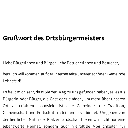
English
Français
Deutsch
AKTUELLES
GEMEINDE
GEWERBE
VEREINE
Veranstaltungen
Ortsbürgermeister
OG
Grußwort des Ortsbürgermeisters
Gemeinderat
Lohnsfeld
Rechnungsprüfungsau
Ratsinformationssyst
Liebe Bürgerinnen und Bürger, liebe Besucherinnen und Besucher,
Ortsrecht
herzlich willkommen auf der Internetseite unserer schönen Gemeinde
Lohnsfeld!
Kindertagesstätte
Es freut mich sehr, dass Sie den Weg zu uns gefunden haben, sei es als
Öffentliche Einrichtun
Bürgerin oder Bürger, als Gast oder einfach, um mehr über unseren
Baugebiete
Ort zu erfahren. Lohnsfeld ist eine Gemeinde, die Tradition,
Gemeinschaft und Fortschritt miteinander verbindet. Umgeben von
Abfallwirtschaft
der herrlichen Natur der Pfälzer Landschaft bieten wir nicht nur eine
Hochwasservorsorgek
lebenswerte Heimat, sondern auch vielfältige Möglichkeiten für