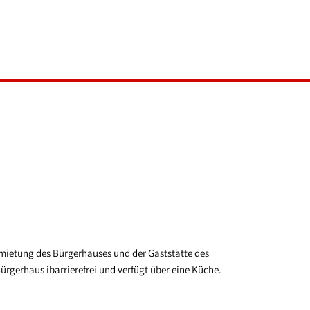
English
Français
Deutsch
GEMEINDE
GEWERBE
VEREINE
ngen
Ortsbürgermeister
Gemeinderat
Rechnungsprüfungsausschuss
Ratsinformationssystem
Ortsrecht
Kindertagesstätte
mietung des Bürgerhauses und der Gaststätte des
Öffentliche Einrichtungen
gerhaus ibarrierefrei und verfügt über eine Küche.
Baugebiete
Abfallwirtschaft