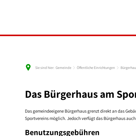
Sie sind hier:
Gemeinde
Öffentliche Einrichtungen
Bürgerhau
Bürgerhaus
Das Bürgerhaus am Spo
Sportheim
Das gemeindeeigene Bürgerhaus grenzt direkt an das Gebäu
Sportvereins möglich. Jedoch verfügt das Bürgerhaus auch 
Benutzungsgebühren